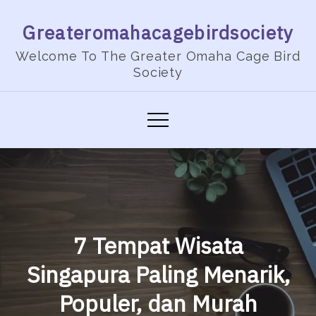
Skip
Greateromahacagebirdsociety
to
content
Welcome To The Greater Omaha Cage Bird
Society
7 Tempat Wisata
Singapura Paling Menarik,
Populer, dan Murah