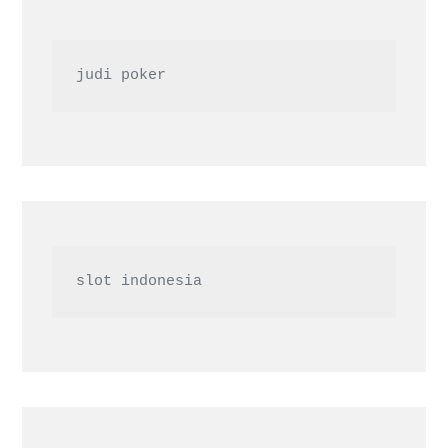
judi poker
slot indonesia