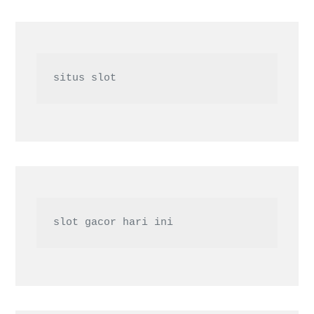
situs slot
slot gacor hari ini